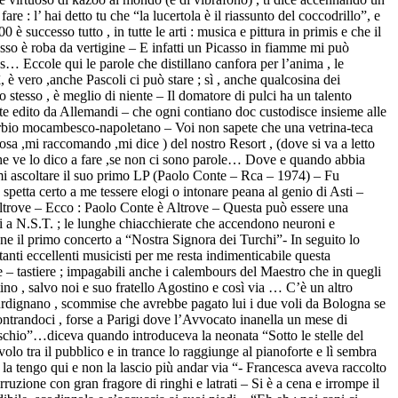
fare : l’ hai detto tu che “la lucertola è il riassunto del coccodrillo”, e
 successo tutto , in tutte le arti : musica e pittura in primis e che il
asso è roba da vertigine – E infatti un Picasso in fiamme mi può
… Eccole qui le parole che distillano canfora per l’anima , le
è vero ,anche Pascoli ci può stare ; sì , anche qualcosina dei
o stesso , è meglio di niente – Il domatore di pulci ha un talento
arte edito da Allemandi – che ogni contiano doc custodisce insieme alle
vverbio mocambesco-napoletano – Voi non sapete che una vetrina-teca
stosa ,mi raccomando ,mi dice ) del nostro Resort , (dove si va a letto
che ve lo dico a fare ,se non ci sono parole… Dove e quando abbia
armi ascoltare il suo primo LP (Paolo Conte – Rca – 1974) – Fu
spetta certo a me tessere elogi o intonare peana al genio di Asti –
re altrove – Ecco : Paolo Conte è Altrove – Questa può essere una
ti a N.S.T. ; le lunghe chiacchierate che accendono neuroni e
iene il primo concerto a “Nostra Signora dei Turchi”- In seguito lo
anti eccellenti musicisti per me resta indimenticabile questa
– tastiere ; impagabili anche i calembours del Maestro che in quegli
no , salvo noi e suo fratello Agostino e così via … C’è un altro
Giurdignano , scommise che avrebbe pagato lui i due voli da Bologna se
ontrandoci , forse a Parigi dove l’Avvocato inanella un mese di
ischio”…diceva quando introduceva la neonata “Sotto le stelle del
olo tra il pubblico e in trance lo raggiunge al pianoforte e lì sembra
 la tengo qui e non la lascio più andar via “- Francesca aveva raccolto
ruzione con gran fragore di ringhi e latrati – Si è a cena e irrompe il