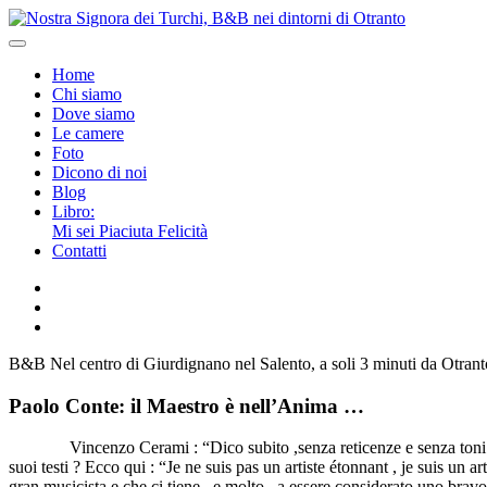
Home
Chi siamo
Dove siamo
Le camere
Foto
Dicono di noi
Blog
Libro:
Mi sei Piaciuta Felicità
Contatti
B&B Nel centro di Giurdignano nel Salento, a soli 3 minuti da Otrant
Paolo Conte: il Maestro è nell’Anima …
Vincenzo Cerami : “Dico subito ,senza reticenze e senza toni provo
suoi testi ? Ecco qui : “Je ne suis pas un artiste étonnant , je suis un 
gran musicista e che ci tiene , e molto , a essere considerato uno brav