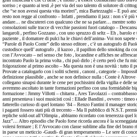
sorriso ; e quanto ai testi ,è per via del suo talento di solutore di critto
che “se non avessi questa vita morirei”, mica Bartezzaghi – E può anche 
resto non regge al confronto – Infatti , prendiamo il jazz : non s’è pi
andare… ne discuterei con qualcuno che ne sa parlare… mentre sotto le
consolazioni sulle tracce di vecchie passioni fuori catalogo – Descans
langaroli , perfino Gozzano , con uno spruzzo di seltz – Eh , barolo e t
paziente , il domatore di pulci ha le chiavi dell’anima- Voi non sapete
“Parole di Paolo Conte” dello stesso editore , c’è un autografo di Pa
custodisce quell’ autografo , il kazoo , il papillon dello smoking da con
con l’Avvocato – nel senso che foto , locandine e affiches ne affresc
incontrato Paolo la prima volta , chi può dirlo ; è certo però che fu 
folgorazione al primo ascolto – Ma questa non è una novità : tutto il p
Provate a catalogarlo con i soliti schemi , canoni , categorie – Impossi
definizione plausibile , anche se non definisce nulla : Conte è Altrov
collegano sinapsi durante le cene per pochissimi della vigilia e delle s
avremmo ascoltato in tante formazioni perfino con una formidabile big b
formazione : Jimmy Villotti – chitarra , Ares Tavolazzi – contrabbass
anni presentava i suoi musicisti così : Ellade Bandini , ovvero : time
fatterello curioso di quel lontano ’84 – Renzo Fantini il manager stor
i paganti fossero stati più di trecento – Ma Il pubblico di N.S.T. pre
repliche sold-out all’Olimpia , abbiamo ricordato con tenerezza quel 
Jazz”… Altro episodio che Paolo forse ricorda ancora è la sceneggiata d
volersi fermare ; E l’Avvocato con classe sublime alla fine del brano r
in paese un meticcio -Gaudi- di gran temperamento – Le sere di concerto 