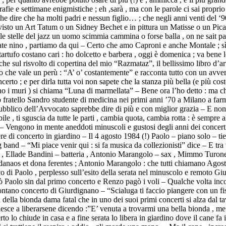
grafie e settimane enigmistiche ; eh ,sarà , ma con le parole ci sai proprio 
dire che ha molti padri e nessun figlio… ; che negli anni venti del ‘900 è
ù visto un Art Tatum o un Sidney Bechet e in pittura un Matisse o un Pic
 stelle del jazz un uomo scimmia cammina o forse balla , on ne sait pas
ate nino , partiamo da qui – Certo che amo Caproni e anche Montale ; sì, 
artufo costano cari : ho dolcetto e barbera , oggi è domenica ; va bene l
 che sul risvolto di copertina del mio “Razmataz”, il bellissimo libro d’
olo che vale un perù : “A’ o’ costantemente” e racconta tutto con un a
certo ; e per dirla tutta voi non sapete che la stanza più bella (e più co
ano i muri ) si chiama “Luna di marmellata” – Bene ora l’ho detto : ma 
mio fratello Sandro studente di medicina nei primi anni ’70 a Milano a f
ubblico dell’Avvocato saprebbe dire di più e con miglior grazia – E non 
bile , ti sguscia da tutte le parti , cambia quota, cambia rotta : è semp
e – Vengono in mente aneddoti minuscoli e gustosi degli anni dei concer
ere di concerto in giardino – Il 4 agosto 1984 (!) Paolo – piano solo – t
and – “Mi piace venir qui : si fa musica da collezionisti” dice – E tra t
o , Ellade Bandini – batteria , Antonio Marangolo – sax , Mimmo Turone 
o danaos et dona ferentes ; Antonio Marangolo : che tutti chiamano Agosti
ico di Paolo , perplesso sull’esito della serata nel minuscolo e remoto 
miò Paolo sin dal primo concerto e Renzo pagò i voli – Qualche volta inc
lontano concerto di Giurdignano – “Scialuga ti faccio piangere con un f
ella bionda dama fatal che in uno dei suoi primi concerti si alza dal tav
iesce a liberarsene dicendo :”E’ venuta a trovarmi una bella bionda , me
lo chiude in casa e a fine serata lo libera in giardino dove il cane fa ir